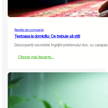
p
a
r
d
G
e
Reptile de companie
c
k
Țestoasa la domiciliu: Ce trebuie să știți
o
Descoperiți secretele îngrijirii prietenului dvs. cu carapac
:
Citește mai departe…
T
o
r
t
o
i
s
e
a
t