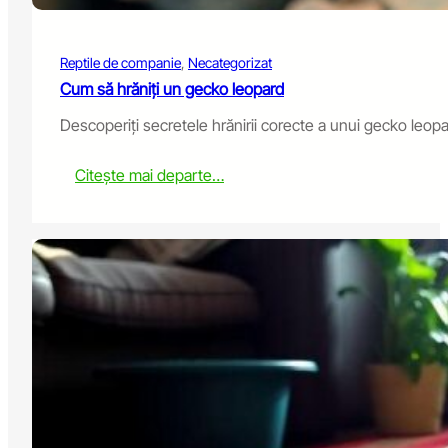
o
p
e
Reptile de companie
, 
Necategorizat
r
R
Cum să hrăniți un gecko leopard
e
Descoperiți secretele hrănirii corecte a unui gecko leopar
p
t
i
:
Citește mai departe…
l
H
e
o
H
w
a
t
n
o
d
F
l
e
i
e
n
d
g
a
L
e
o