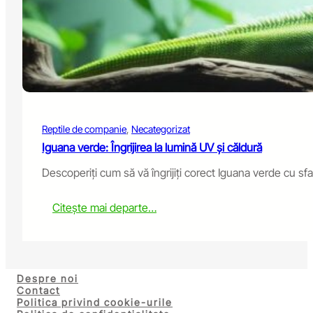
H
o
m
e
:
W
h
a
t
Reptile de companie
, 
Necategorizat
Y
o
Iguana verde: Îngrijirea la lumină UV și căldură
u
Descoperiți cum să vă îngrijiți corect Iguana verde cu sfa
N
e
e
:
Citește mai departe…
d
G
t
r
o
e
K
e
n
n
Despre noi
o
I
Contact
w
Politica privind cookie-urile
g