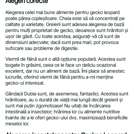
Alegeri corecte
Alegerea celei mai bune alimente pentru gecko leopard
poate părea copleșitoare. Cheia este să vă concentrați pe
calitate și varietate. Greierii sunt adesea alegerea de bază
pentru mulți proprietari de gecko, deoarece sunt hrănitori și
ușor de găsit. Cu toate acestea, asigurați-vă că sunt de
dimensiuni adecvate; dacă sunt prea mari, pot provoca
sufocare sau probleme de digestie.
Viermii de făină sunt o altă opțiune populară. Acestea sunt
bogate în grăsimi, ceea ce le face un deliciu ocazional
excelent, dar nu un aliment de bază. Îmi place să amestec
lucrurile, oferind viermi de făină pentru a-mi menține
gecko-ul interesat.
Gândacii Dubia sunt, de asemenea, fantastici. Acestea sunt
hrănitoare, au o durată de viață mai lungă decât greierii și
sunt mai puțin zgomotoase! Nu uitați de încărcarea
intestinală a insectelor; hrănirea lor cu alimente nutritive
înainte de a le oferi gecko-ului dvs. maximizează beneficiile
meselor lor.