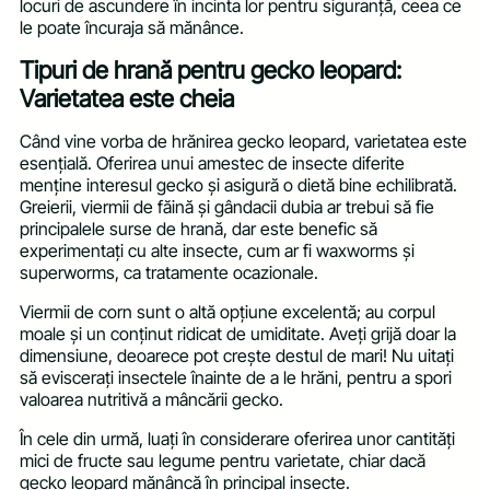
locuri de ascundere în incinta lor pentru siguranță, ceea ce
le poate încuraja să mănânce.
Tipuri de hrană pentru gecko leopard:
Varietatea este cheia
Când vine vorba de hrănirea gecko leopard, varietatea este
esențială. Oferirea unui amestec de insecte diferite
menține interesul gecko și asigură o dietă bine echilibrată.
Greierii, viermii de făină și gândacii dubia ar trebui să fie
principalele surse de hrană, dar este benefic să
experimentați cu alte insecte, cum ar fi waxworms și
superworms, ca tratamente ocazionale.
Viermii de corn sunt o altă opțiune excelentă; au corpul
moale și un conținut ridicat de umiditate. Aveți grijă doar la
dimensiune, deoarece pot crește destul de mari! Nu uitați
să eviscerați insectele înainte de a le hrăni, pentru a spori
valoarea nutritivă a mâncării gecko.
În cele din urmă, luați în considerare oferirea unor cantități
mici de fructe sau legume pentru varietate, chiar dacă
gecko leopard mănâncă în principal insecte.