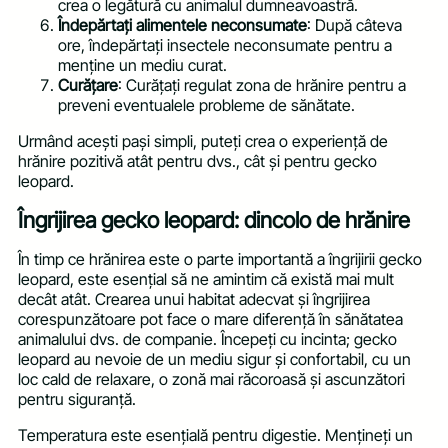
crea o legătură cu animalul dumneavoastră.
Îndepărtați alimentele neconsumate
: După câteva
ore, îndepărtați insectele neconsumate pentru a
menține un mediu curat.
Curățare
: Curățați regulat zona de hrănire pentru a
preveni eventualele probleme de sănătate.
Urmând acești pași simpli, puteți crea o experiență de
hrănire pozitivă atât pentru dvs., cât și pentru gecko
leopard.
Îngrijirea gecko leopard: dincolo de hrănire
În timp ce hrănirea este o parte importantă a îngrijirii gecko
leopard, este esențial să ne amintim că există mai mult
decât atât. Crearea unui habitat adecvat și îngrijirea
corespunzătoare pot face o mare diferență în sănătatea
animalului dvs. de companie. Începeți cu incinta; gecko
leopard au nevoie de un mediu sigur și confortabil, cu un
loc cald de relaxare, o zonă mai răcoroasă și ascunzători
pentru siguranță.
Temperatura este esențială pentru digestie. Mențineți un