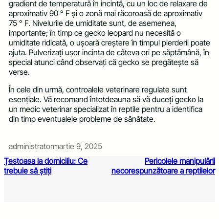
gradient de temperatură în incintă, cu un loc de relaxare de
aproximativ 90 ° F și o zonă mai răcoroasă de aproximativ
75 ° F. Nivelurile de umiditate sunt, de asemenea,
importante; în timp ce gecko leopard nu necesită o
umiditate ridicată, o ușoară creștere în timpul pierderii poate
ajuta. Pulverizați ușor incinta de câteva ori pe săptămână, în
special atunci când observați că gecko se pregătește să
verse.
În cele din urmă, controalele veterinare regulate sunt
esențiale. Vă recomand întotdeauna să vă duceți gecko la
un medic veterinar specializat în reptile pentru a identifica
din timp eventualele probleme de sănătate.
administrator
martie 9, 2025
Țestoasa la domiciliu: Ce
Pericolele manipulării
trebuie să știți
necorespunzătoare a reptilelor