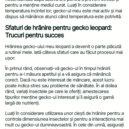
pentru a menține mediul curat. Luați în considerare
temperatura incintei lor; gecko-ul meu este mai activ și mai
dispus să mănânce atunci când temperatura este potrivită.
Sfaturi de hrănire pentru gecko leopard:
Trucuri pentru succes
Hrănirea gecko-ului meu leopard a devenit o parte plăcută
a rutinei mele. Iată câteva sfaturi care au făcut procesul mai
ușor:
În primul rând, observați-vă gecko-ul în timpul hrănirii
pentru a-i măsura apetitul și a vă asigura că mănâncă
corect. Dacă nu este interesat de mâncare, acest lucru
poate indica stres sau probleme de sănătate. În al doilea
rând, variați insectele pe care le oferiți; amestecarea
tipurilor menține gecko-ul interesat și îi asigură o gamă
largă de nutrienți.
Luați în considerare utilizarea unor clești de hrănire pentru a
controla dimensiunea insectelor și pentru a interacționa mai
mult cu gecko-ul dumneavoastră. În cele din urmă, asigurați