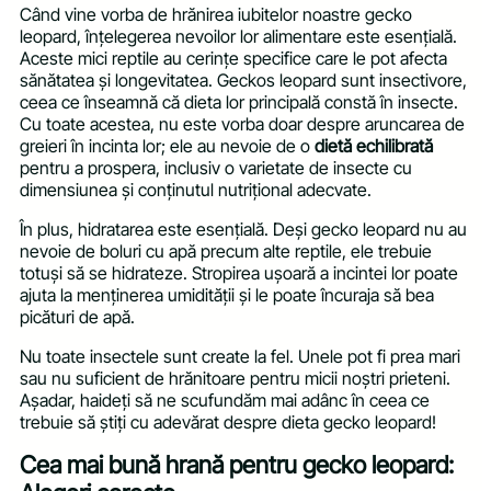
Când vine vorba de hrănirea iubitelor noastre gecko
leopard, înțelegerea nevoilor lor alimentare este esențială.
Aceste mici reptile au cerințe specifice care le pot afecta
sănătatea și longevitatea. Geckos leopard sunt insectivore,
ceea ce înseamnă că dieta lor principală constă în insecte.
Cu toate acestea, nu este vorba doar despre aruncarea de
greieri în incinta lor; ele au nevoie de o
dietă echilibrată
pentru a prospera, inclusiv o varietate de insecte cu
dimensiunea și conținutul nutrițional adecvate.
În plus, hidratarea este esențială. Deși gecko leopard nu au
nevoie de boluri cu apă precum alte reptile, ele trebuie
totuși să se hidrateze. Stropirea ușoară a incintei lor poate
ajuta la menținerea umidității și le poate încuraja să bea
picături de apă.
Nu toate insectele sunt create la fel. Unele pot fi prea mari
sau nu suficient de hrănitoare pentru micii noștri prieteni.
Așadar, haideți să ne scufundăm mai adânc în ceea ce
trebuie să știți cu adevărat despre dieta gecko leopard!
Cea mai bună hrană pentru gecko leopard: