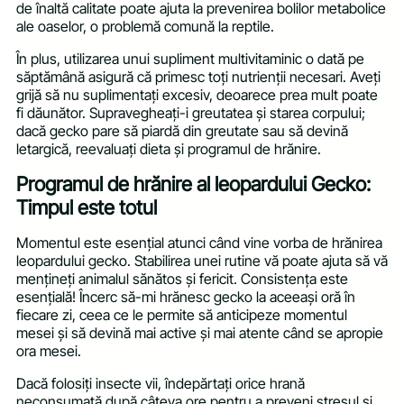
de înaltă calitate poate ajuta la prevenirea bolilor metabolice
ale oaselor, o problemă comună la reptile.
În plus, utilizarea unui supliment multivitaminic o dată pe
săptămână asigură că primesc toți nutrienții necesari. Aveți
grijă să nu suplimentați excesiv, deoarece prea mult poate
fi dăunător. Supravegheați-i greutatea și starea corpului;
dacă gecko pare să piardă din greutate sau să devină
letargică, reevaluați dieta și programul de hrănire.
Programul de hrănire al leopardului Gecko:
Timpul este totul
Momentul este esențial atunci când vine vorba de hrănirea
leopardului gecko. Stabilirea unei rutine vă poate ajuta să vă
mențineți animalul sănătos și fericit. Consistența este
esențială! Încerc să-mi hrănesc gecko la aceeași oră în
fiecare zi, ceea ce le permite să anticipeze momentul
mesei și să devină mai active și mai atente când se apropie
ora mesei.
Dacă folosiți insecte vii, îndepărtați orice hrană
neconsumată după câteva ore pentru a preveni stresul și