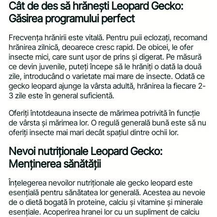
Cât de des să hrănești Leopard Gecko:
Găsirea programului perfect
Frecvența hrănirii este vitală. Pentru puii eclozați, recomand
hrănirea zilnică, deoarece cresc rapid. De obicei, le ofer
insecte mici, care sunt ușor de prins și digerat. Pe măsură
ce devin juvenile, puteți începe să le hrăniți o dată la două
zile, introducând o varietate mai mare de insecte. Odată ce
gecko leopard ajunge la vârsta adultă, hrănirea la fiecare 2-
3 zile este în general suficientă.
Oferiți întotdeauna insecte de mărimea potrivită în funcție
de vârsta și mărimea lor. O regulă generală bună este să nu
oferiți insecte mai mari decât spațiul dintre ochii lor.
Nevoi nutriționale Leopard Gecko:
Menținerea sănătății
Înțelegerea nevoilor nutriționale ale gecko leopard este
esențială pentru sănătatea lor generală. Acestea au nevoie
de o dietă bogată în proteine, calciu și vitamine și minerale
esențiale. Acoperirea hranei lor cu un supliment de calciu