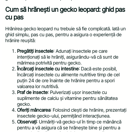
Cum să hrănești un gecko leopard: ghid pas
cu pas
Hrănirea gecko leopard nu trebuie să fie complicată. Iată un
ghid simplu, pas cu pas, pentru a asigura o experiență de
hrănire reușită:
Pregătiți insectele
: Adunați insectele pe care
intenționați să le hrăniți, asigurându-vă că sunt de
mărimea potrivită pentru gecko.
Încărcați insectele cu intestine
: Dacă este posibil,
încărcați insectele cu alimente nutritive timp de cel
puțin 24 de ore înainte de hrănire pentru a spori
valoarea lor nutritivă.
Praf de insecte
: Pulverizați ușor insectele cu
suplimente de calciu și vitamine pentru sănătatea
gecko.
Oferiți mâncarea
: Folosind clești de hrănire, prezentați
insectele gecko-ului, permițând interacțiunea.
Observați
: Urmăriți-vă gecko-ul în timp ce mănâncă
pentru a vă asigura că se hrănește bine și pentru a