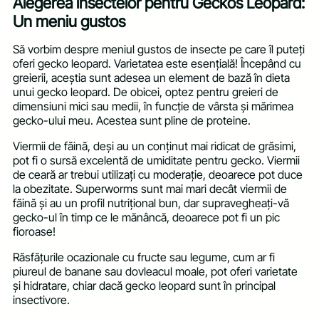
Alegerea insectelor pentru Geckos Leopard:
Un meniu gustos
Să vorbim despre meniul gustos de insecte pe care îl puteți
oferi gecko leopard. Varietatea este esențială! Începând cu
greierii, aceștia sunt adesea un element de bază în dieta
unui gecko leopard. De obicei, optez pentru greieri de
dimensiuni mici sau medii, în funcție de vârsta și mărimea
gecko-ului meu. Acestea sunt pline de proteine.
Viermii de făină, deși au un conținut mai ridicat de grăsimi,
pot fi o sursă excelentă de umiditate pentru gecko. Viermii
de ceară ar trebui utilizați cu moderație, deoarece pot duce
la obezitate. Superworms sunt mai mari decât viermii de
făină și au un profil nutrițional bun, dar supravegheați-vă
gecko-ul în timp ce le mănâncă, deoarece pot fi un pic
fioroase!
Răsfățurile ocazionale cu fructe sau legume, cum ar fi
piureul de banane sau dovleacul moale, pot oferi varietate
și hidratare, chiar dacă gecko leopard sunt în principal
insectivore.