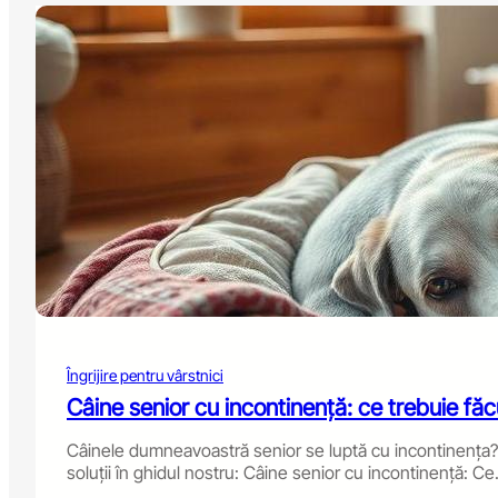
e
Q
u
i
e
t
e
s
t
S
m
a
l
l
D
o
g
Îngrijire pentru vârstnici
B
r
Câine senior cu incontinență: ce trebuie făc
e
e
Câinele dumneavoastră senior se luptă cu incontinența? D
d
soluții în ghidul nostru: Câine senior cu incontinență: Ce.
s