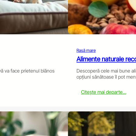
C
o
m
p
l
e
t
e
G
Rasă mare
u
Alimente naturale rec
i
d
vă va face prietenul blănos
Descoperă cele mai bune ali
e
opțiuni sănătoase îl pot menț
t
o
:
Citește mai departe…
G
N
r
a
o
t
o
u
m
r
i
a
n
l
g