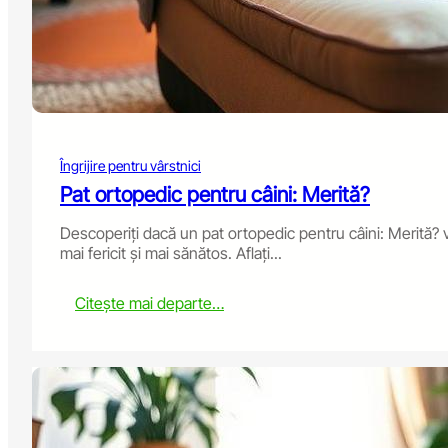
o
w
t
o
C
a
r
e
Îngrijire pentru vârstnici
f
o
Pat ortopedic pentru câini: Merită?
r
a
Descoperiți dacă un pat ortopedic pentru câini: Merită? 
n
mai fericit și mai sănătos. Aflați...
d
A
:
Citește mai departe…
v
O
o
r
i
t
d
h
C
o
o
p
m
e