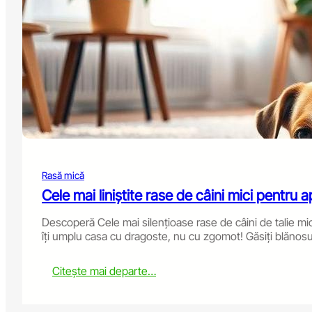
m
d
o
i
n
c
H
D
e
o
a
g
l
B
t
e
h
d
P
:
r
I
o
s
b
Rasă mică
I
l
t
Cele mai liniștite rase de câini mici pentru
e
W
m
o
Descoperă Cele mai silențioase rase de câini de talie m
s
r
îți umplu casa cu dragoste, nu cu zgomot! Găsiți blănosul
t
h
:
Citește mai departe…
I
T
t
h
?