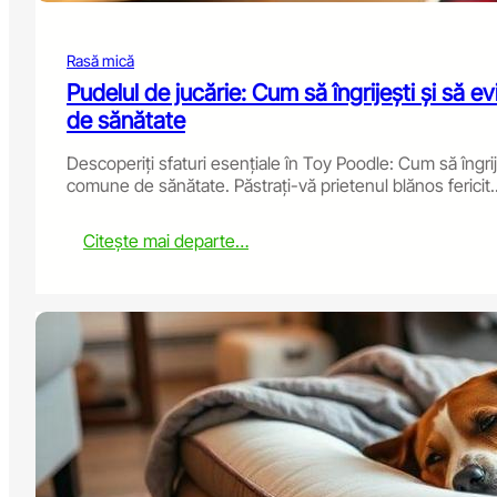
Rasă mică
Pudelul de jucărie: Cum să îngrijești și să 
de sănătate
Descoperiți sfaturi esențiale în Toy Poodle: Cum să îngriji
comune de sănătate. Păstrați-vă prietenul blănos fericit..
:
Citește mai departe…
T
o
y
P
o
o
d
l
e
:
H