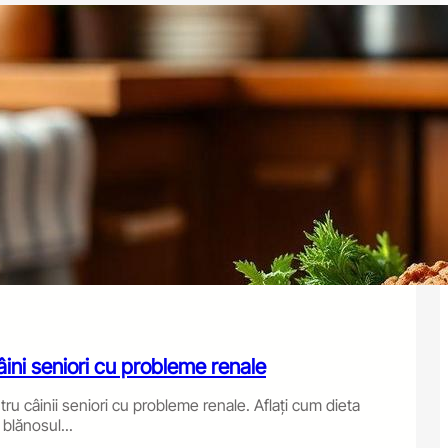
ini seniori cu probleme renale
ru câinii seniori cu probleme renale. Aflați cum dieta
 blănosul...