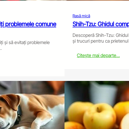
Rasă mică
eviți problemele comune
Shih-Tzu: Ghidul complet
Descoperă Shih-Tzu: Ghidul co
și trucuri pentru ca prietenul
ți și să evitați problemele
.
:
Citește mai departe…
S
h
i
h
-
T
z
u
:
T
h
e