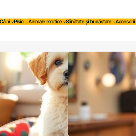
Câini
Pisici
Animale exotice
Sănătate și bunăstare
Accesorii