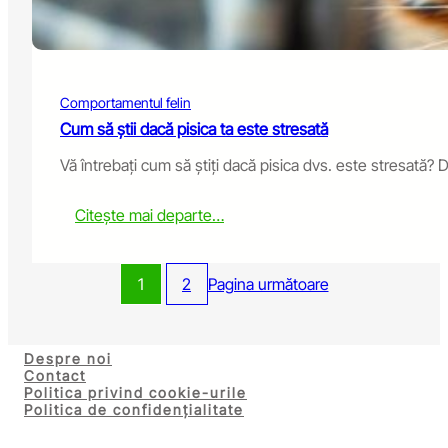
u
s
c
h
:
B
Comportamentul felin
e
h
Cum să știi dacă pisica ta este stresată
a
Vă întrebați cum să știți dacă pisica dvs. este stresată? 
v
i
o
:
Citește mai departe…
r
H
o
o
r
w
1
2
Pagina următoare
P
t
r
o
o
K
b
n
Despre noi
l
o
Contact
e
Politica privind cookie-urile
w
m
Politica de confidențialitate
i
?
f