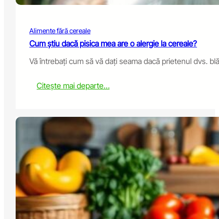
n
t
h
Alimente fără cereale
e
S
Cum știu dacă pisica mea are o alergie la cereale?
u
Vă întrebați cum să vă dați seama dacă prietenul dvs. bl
m
m
e
:
Citește mai departe…
r
H
:
o
H
w
o
D
w
o
t
I
o
K
C
n
o
o
o
w
l
i
T
f
h
M
e