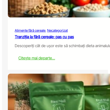
y
m
C
D
a
o
t
w
H
n
a
?
Alimente fără cereale
, 
Necategorizat
s
a
Tranziția la fără cereale: pas cu pas
G
Descoperiți cât de ușor este să schimbați dieta animalulu
r
a
i
:
Citește mai departe…
n
T
A
r
l
a
l
n
e
s
r
i
g
t
y
i
?
o
n