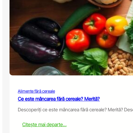
G
y
r
B
a
e
i
C
n
o
-
m
F
b
r
i
e
n
e
e
F
d
o
?
o
d
s
Alimente fără cereale
f
o
Ce este mâncarea fără cereale? Merită?
r
Descoperiți ce este mâncarea fără cereale? Merită? Descop
C
a
t
:
Citește mai departe…
s
W