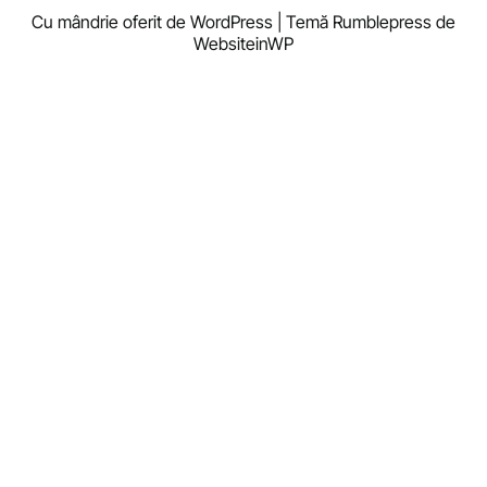
Y
Cu mândrie oferit de WordPress | Temă Rumblepress de
o
WebsiteinWP
u
r
C
a
t
I
s
S
t
r
e
s
s
e
d