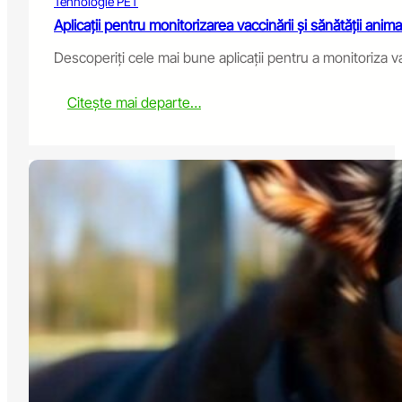
Tehnologie PET
Aplicații pentru monitorizarea vaccinării și sănătății ani
Descoperiți cele mai bune aplicații pentru a monitoriza va
:
Citește mai departe…
A
p
p
s
t
o
M
o
n
i
t
o
r
Y
o
u