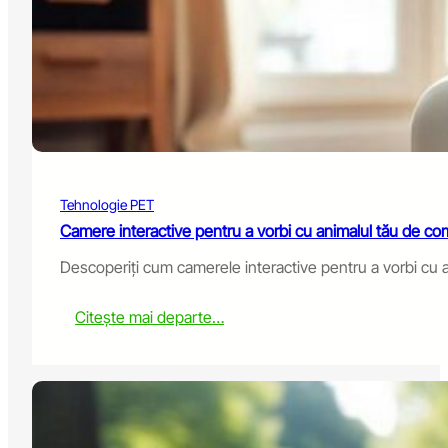
F
e
e
d
e
r
s
:
B
u
Tehnologie PET
y
i
Camere interactive pentru a vorbi cu animalul tău de c
n
Descoperiți cum camerele interactive pentru a vorbi cu an
g
G
u
:
Citește mai departe…
i
I
d
n
e
t
e
r
a