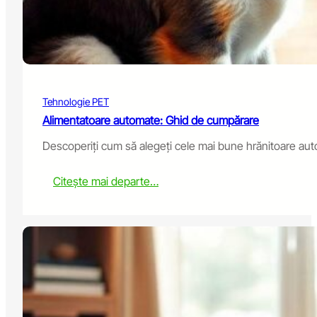
i
l
t
t
o
h
r
f
o
r
Tehnologie PET
A
t
Alimentatoare automate: Ghid de cumpărare
h
Descoperiți cum să alegeți cele mai bune hrănitoare aut
l
e
t
:
Citește mai departe…
i
A
c
u
D
t
o
o
g
m
s
a
t
i
c