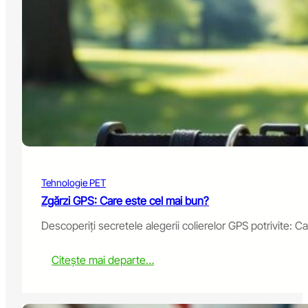
c
t
i
v
e
C
a
m
e
r
a
s
t
Tehnologie PET
o
T
Zgărzi GPS: Care este cel mai bun?
a
Descoperiți secretele alegerii colierelor GPS potrivite: Car
l
k
t
:
Citește mai departe…
o
G
Y
P
o
S
u