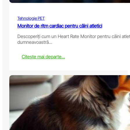
r
P
e
Tehnologie PET
t
’
Monitor de ritm cardiac pentru câini atletici
s
Descoperiți cum un Heart Rate Monitor pentru câini atlet
V
dumneavoastră...
a
c
c
:
Citește mai departe…
i
H
n
e
a
a
t
r
i
t
o
R
n
a
a
t
n
e
d
M
H
o
e
n
a