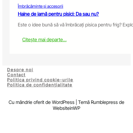
r
Îmbrăcăminte și accesorii
s
f
Haine de iarnă pentru pisici: Da sau nu?
o
Este o idee bună să vă îmbrăcați pisica pentru frig? Explor
r
D
o
:
Citește mai departe…
g
W
s
i
:
n
D
t
o
e
Despre noi
T
r
Contact
h
Politica privind cookie-urile
C
e
Politica de confidențialitate
l
y
o
W
t
o
Cu mândrie oferit de WordPress | Temă Rumblepress de
h
r
WebsiteinWP
e
k
s
?
f
o