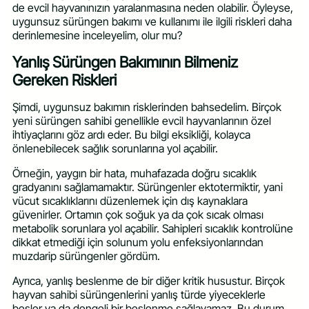
de evcil hayvanınızın yaralanmasına neden olabilir. Öyleyse,
uygunsuz sürüngen bakımı ve kullanımı ile ilgili riskleri daha
derinlemesine inceleyelim, olur mu?
Yanlış Sürüngen Bakımının Bilmeniz
Gereken Riskleri
Şimdi, uygunsuz bakımın risklerinden bahsedelim. Birçok
yeni sürüngen sahibi genellikle evcil hayvanlarının özel
ihtiyaçlarını göz ardı eder. Bu bilgi eksikliği, kolayca
önlenebilecek sağlık sorunlarına yol açabilir.
Örneğin, yaygın bir hata, muhafazada doğru sıcaklık
gradyanını sağlamamaktır. Sürüngenler ektotermiktir, yani
vücut sıcaklıklarını düzenlemek için dış kaynaklara
güvenirler. Ortamın çok soğuk ya da çok sıcak olması
metabolik sorunlara yol açabilir. Sahipleri sıcaklık kontrolüne
dikkat etmediği için solunum yolu enfeksiyonlarından
muzdarip sürüngenler gördüm.
Ayrıca, yanlış beslenme de bir diğer kritik husustur. Birçok
hayvan sahibi sürüngenlerini yanlış türde yiyeceklerle
besler ya da dengeli bir beslenme sağlayamaz. Bu durum