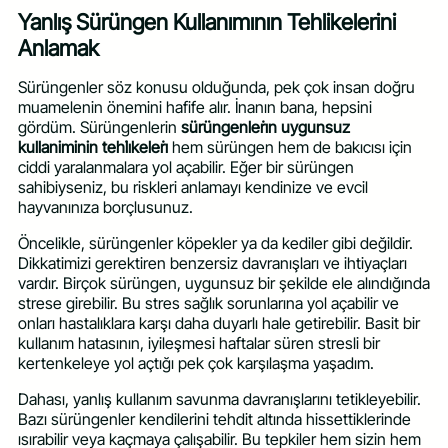
Yanlış Sürüngen Kullanımının Tehlikelerini
Anlamak
Sürüngenler söz konusu olduğunda, pek çok insan doğru
muamelenin önemini hafife alır. İnanın bana, hepsini
gördüm. Sürüngenlerin
sürüngenleri̇n uygunsuz
kullaniminin tehli̇keleri̇
hem sürüngen hem de bakıcısı için
ciddi yaralanmalara yol açabilir. Eğer bir sürüngen
sahibiyseniz, bu riskleri anlamayı kendinize ve evcil
hayvanınıza borçlusunuz.
Öncelikle, sürüngenler köpekler ya da kediler gibi değildir.
Dikkatimizi gerektiren benzersiz davranışları ve ihtiyaçları
vardır. Birçok sürüngen, uygunsuz bir şekilde ele alındığında
strese girebilir. Bu stres sağlık sorunlarına yol açabilir ve
onları hastalıklara karşı daha duyarlı hale getirebilir. Basit bir
kullanım hatasının, iyileşmesi haftalar süren stresli bir
kertenkeleye yol açtığı pek çok karşılaşma yaşadım.
Dahası, yanlış kullanım savunma davranışlarını tetikleyebilir.
Bazı sürüngenler kendilerini tehdit altında hissettiklerinde
ısırabilir veya kaçmaya çalışabilir. Bu tepkiler hem sizin hem