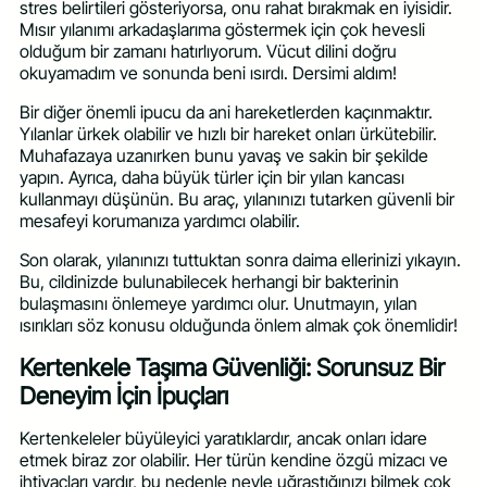
stres belirtileri gösteriyorsa, onu rahat bırakmak en iyisidir.
Mısır yılanımı arkadaşlarıma göstermek için çok hevesli
olduğum bir zamanı hatırlıyorum. Vücut dilini doğru
okuyamadım ve sonunda beni ısırdı. Dersimi aldım!
Bir diğer önemli ipucu da ani hareketlerden kaçınmaktır.
Yılanlar ürkek olabilir ve hızlı bir hareket onları ürkütebilir.
Muhafazaya uzanırken bunu yavaş ve sakin bir şekilde
yapın. Ayrıca, daha büyük türler için bir yılan kancası
kullanmayı düşünün. Bu araç, yılanınızı tutarken güvenli bir
mesafeyi korumanıza yardımcı olabilir.
Son olarak, yılanınızı tuttuktan sonra daima ellerinizi yıkayın.
Bu, cildinizde bulunabilecek herhangi bir bakterinin
bulaşmasını önlemeye yardımcı olur. Unutmayın, yılan
ısırıkları söz konusu olduğunda önlem almak çok önemlidir!
Kertenkele Taşıma Güvenliği: Sorunsuz Bir
Deneyim İçin İpuçları
Kertenkeleler büyüleyici yaratıklardır, ancak onları idare
etmek biraz zor olabilir. Her türün kendine özgü mizacı ve
ihtiyaçları vardır, bu nedenle neyle uğraştığınızı bilmek çok