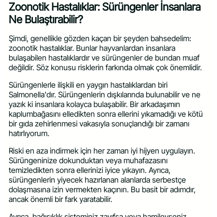
Zoonotik Hastalıklar: Sürüngenler İnsanlara
Ne Bulaştırabilir?
Şimdi, genellikle gözden kaçan bir şeyden bahsedelim:
zoonotik hastalıklar. Bunlar hayvanlardan insanlara
bulaşabilen hastalıklardır ve sürüngenler de bundan muaf
değildir. Söz konusu risklerin farkında olmak çok önemlidir.
Sürüngenlerle ilişkili en yaygın hastalıklardan biri
Salmonella'dır. Sürüngenlerin dışkılarında bulunabilir ve ne
yazık ki insanlara kolayca bulaşabilir. Bir arkadaşımın
kaplumbağasını elledikten sonra ellerini yıkamadığı ve kötü
bir gıda zehirlenmesi vakasıyla sonuçlandığı bir zamanı
hatırlıyorum.
Riski en aza indirmek için her zaman iyi hijyen uygulayın.
Sürüngeninize dokunduktan veya muhafazasını
temizledikten sonra ellerinizi iyice yıkayın. Ayrıca,
sürüngenlerin yiyecek hazırlanan alanlarda serbestçe
dolaşmasına izin vermekten kaçının. Bu basit bir adımdır,
ancak önemli bir fark yaratabilir.
Ayrıca, bağışıklık sisteminiz zayıfsa veya hamileyseniz